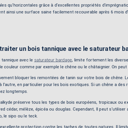
ales qu'horizontales grâce à d'excellentes propriétés d'imprégnatio
ent ainsi une surface saine facilement recouvrable après 6 mois d
traiter un bois tannique avec le saturateur b
s tannique avec le
saturateur bardage
, limite fortement les diver
de couleur comme par exemple le chêne ou le châtaignier. On peut
ivement bloquer les remontées de tanin sur votre bois de chêne. L
t à l’autre, en particulier pour les bois exotiques. Si un chêne a d
ez longtemps.
alkyde préserve tous les types de bois européens, tropicaux ou e
 red cédar, mélèze, épicéa ou douglas. Cependant, Il peut s'utilis
ko, le sipo ou le teck.
 excellente protection contre les taches de toutes natures. Il limi