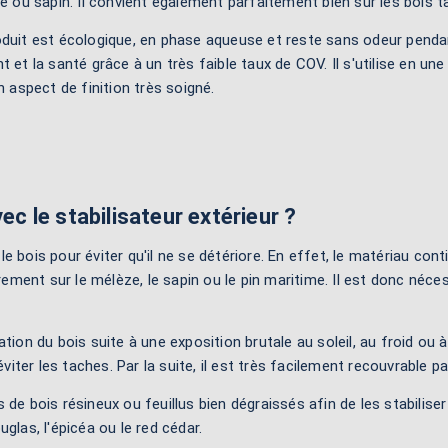
ze ou sapin. Il convient également parfaitement bien sur les bois t
duit est écologique, en phase aqueuse et reste sans odeur pendant
t et la santé grâce à un très faible taux de COV. Il s'utilise en une
n aspect de finition très soigné.
ec le stabilisateur extérieur ?
e le bois pour éviter qu'il ne se détériore. En effet, le matériau 
èrement sur le mélèze, le sapin ou le pin maritime. Il est donc néc
ion du bois suite à une exposition brutale au soleil, au froid ou à la
éviter les taches. Par la suite, il est très facilement recouvrable p
 de bois résineux ou feuillus bien dégraissés afin de les stabilise
glas, l'épicéa ou le red cédar.