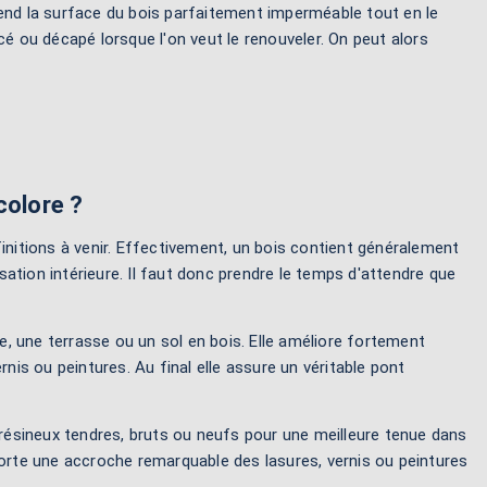
l rend la surface du bois parfaitement imperméable tout en le
oncé ou décapé lorsque l'on veut le renouveler. On peut alors
colore ?
finitions à venir. Effectivement, un bois contient généralement
isation intérieure. Il faut donc prendre le temps d'attendre que
ie, une terrasse ou un sol en bois. Elle améliore fortement
nis ou peintures. Au final elle assure un véritable pont
 résineux tendres, bruts ou neufs pour une meilleure tenue dans
apporte une accroche remarquable des lasures, vernis ou peintures