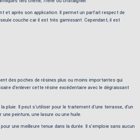
anniques tels chêne, frêne ou châtaignier.
 et après son application. Il permet un parfait respect de
 seule couche car il est très garnissant. Cependant, il est
contient des poches de résines plus ou moins importantes qui
essaire d’enlever cette résine excédentaire avec le dégraissant
 pluie. Il peut s'utiliser pour le traitement d'une terrasse, d'un
ar une peinture, une lasure ou une huile.
r pour une meilleure tenue dans la durée. Il s'emploie sans aucun