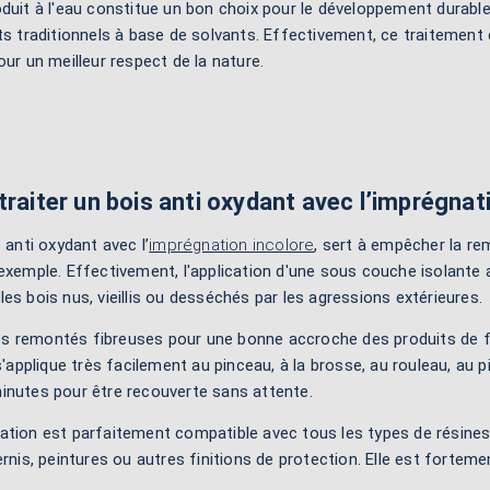
duit à l'eau constitue un bon choix pour le développement durable
ts traditionnels à base de solvants. Effectivement, ce traitemen
r un meilleur respect de la nature.
traiter un bois anti oxydant avec l’imprégnat
 anti oxydant avec l’
imprégnation incolore
, sert à empêcher la re
exemple. Effectivement, l'application d'une sous couche isolante a
es bois nus, vieillis ou desséchés par les agressions extérieures.
 les remontés fibreuses pour une bonne accroche des produits de fin
 s'applique très facilement au pinceau, à la brosse, au rouleau, au
inutes pour être recouverte sans attente.
ation est parfaitement compatible avec tous les types de résines
ernis, peintures ou autres finitions de protection. Elle est forte