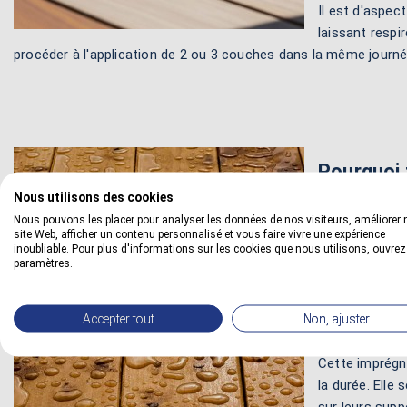
Il est d'aspec
laissant respir
procéder à l'application de 2 ou 3 couches dans la même journé
Pourquoi 
Nous utilisons des cookies
Traiter un boi
Nous pouvons les placer pour analyser les données de nos visiteurs, améliorer 
plus de 18% d’
site Web, afficher un contenu personnalisé et vous faire vivre une expérience
inoubliable. Pour plus d'informations sur les cookies que nous utilisons, ouvrez
ces bois trop 
paramètres.
Elle permet de
l'adhérence po
Accepter tout
Non, ajuster
d'adhérence en
Cette imprégna
la durée. Elle