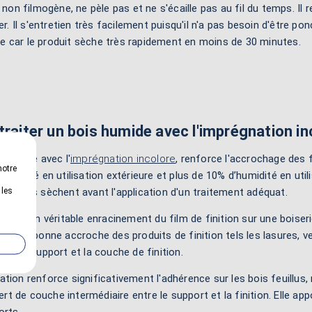
t non filmogène, ne pèle pas et ne s'écaille pas au fil du temps. I
er. Il s'entretien très facilement puisqu'il n'a pas besoin d'être p
e car le produit sèche très rapidement en moins de 30 minutes.
traiter un bois humide avec l'imprégnation in
s humide avec l'
imprégnation incolore
, renforce l'accrochage des 
notre
humidité en utilisation extérieure et plus de 10% d’humidité en util
 les
humides sèchent avant l'application d'un traitement adéquat.
 créer un véritable enracinement du film de finition sur une boiser
ur une bonne accroche des produits de finition tels les lasures, ver
tre le support et la couche de finition.
tion renforce significativement l'adhérence sur les bois feuillus,
 sert de couche intermédiaire entre le support et la finition. Elle 