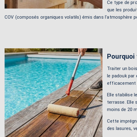
Ce type de pro
que les produi
COV (composés organiques volatils) émis dans l'atmosphère pou
Pourquoi 
Traiter un bois
le padouk par 
efficacement l
Elle stabilise
terrasse. Elle
moins de 20 m
Cette imprégn
des lasures, v