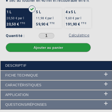
● Sec au toucher en 40 mn et recouvrable en 6 h.
1 L
5 L
4 x 5 L
20,50 €
par l
11,98 €
par l
9,60 €
par l
TTC
TTC
TTC
20,50 €
59,90 €
191,90 €
Calculatrice
Quantité :
Sélectionner une couleur avant d'ajouter au panier
DESCRIPTIF
FICHE TECHNIQUE
CARACTÉRISTIQUES
APPLICATION
QUESTIONS/RÉPONSES