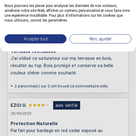
Nous pouvons les placer pour analyser les données de nos visiteurs,
améliorer notre site Web, afficher un contenu personnalisé et vous faire vivre
AVIS
une expérience inoubliable. Pour plus d'informations sur les cookies que
nous utilisons, ouvrez les paramètres.
Guitou H.
avis vérifié
Accepter tout
Non, ajuster
15/09/2023
Terrasse revitalisée
J'ai utilisé ce saturateur sur ma terrasse en bois,
résultat au top. Bois protégé et conserve sa belle
couleur chêne comme souhaité.
2 personne(s) sur 2 ont trouvé ce commentaire utile.
EZOI U.
avis vérifié
20/04/2023
Protection Naturelle
Parfait pour bardage en red cedar exposé au