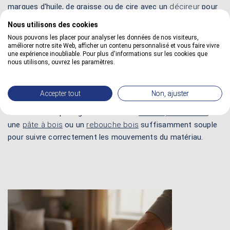
marques d'huile, de graisse ou de cire avec un
décireur
pour
avoir un meuble suffisamment sain. Ensuite, on renouvelle
Nous utilisons des cookies
plusieurs fois le nettoyage pour bien dégraisser le bois en
Nous pouvons les placer pour analyser les données de nos visiteurs,
profondeur. Les pores du matériau sont ainsi bien ouverts
améliorer notre site Web, afficher un contenu personnalisé et vous faire vivre
une expérience inoubliable. Pour plus d'informations sur les cookies que
pour une meilleure pénétration du produit lors de l'application
nous utilisons, ouvrez les paramètres.
de l'encaustique.
3 - Traiter les fissures :
on répare au préalable les trous,
Accepter tout
Non, ajuster
les creux ou les fissures qui apparaissent lors de la dilatation
du bois. On emploie généralement un
mastic pour le bois
,
une
pâte à bois
ou un
rebouche bois
suffisamment souple
pour suivre correctement les mouvements du matériau.