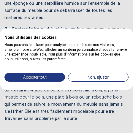
une éponge ou une serpillière humide sur l'ensemble de la
surface du meuble pour se débarrasser de toutes les
matières restantes.
2 - Décirer le bois :
il faut éliminer les anciennes traces de
cires, d'huiles ou de graisses à l'aide d'un produit de décirage
Nous utilisons des cookies
adéquat. On obtient ainsi la surface la plus propre possible. Il
Nous pouvons les placer pour analyser les données de nos visiteurs,
permet d'ouvrir les pores pour faciliter l'adhérence de la cire
améliorer notre site Web, afficher un contenu personnalisé et vous faire vivre
une expérience inoubliable. Pour plus d'informations sur les cookies que
sans agresser le meuble. Il est indispensable de bien
nous utilisons, ouvrez les paramètres.
nettoyer le bois avant d'entamer toute mise en oeuvre.
3 - Traiter les fissures :
il faut traiter auparavant les trous,
Accepter tout
Non, ajuster
les fissures ou les manques qui peuvent apparaître en raison
du travail inévitable du bois. Il est conseillé d'employer un
mastic pour le bois
, une
pâte à bois
ou un
rebouche bois
qui permet de suivre le mouvement du meuble sans jamais
s'effriter. Elle est très facilement modelable pour être
travaillée sans problème par la suite.