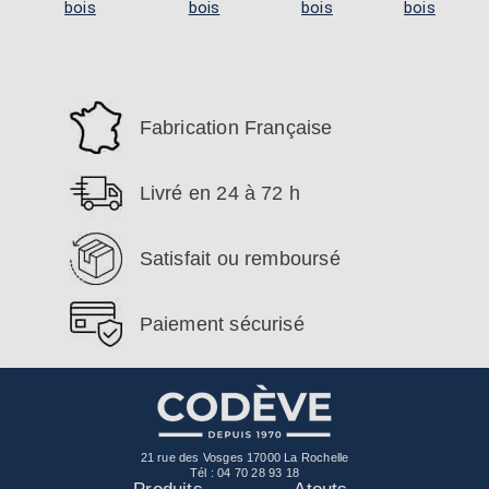
bois
bois
bois
bois
Fabrication Française
Livré en 24 à 72 h
Satisfait ou remboursé
Paiement sécurisé
21 rue des Vosges 17000 La Rochelle
Tél :
04 70 28 93 18