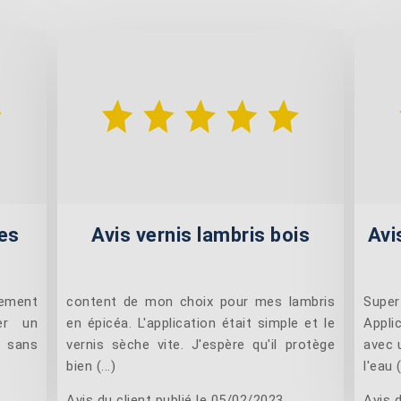
es
Avis vernis lambris bois
Avi
lement
content de mon choix pour mes lambris
Super
er un
en épicéa. L'application était simple et le
Applic
 sans
vernis sèche vite. J'espère qu'il protège
avec 
bien (...)
l'eau (
Avis du client publié le 05/02/2023
Avis d