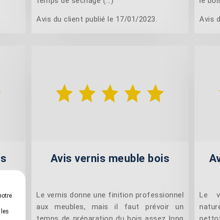
temps de séchage (...)
le bois
Avis du client publié le 17/01/2023.
Avis d
is
Avis vernis meuble bois
Av
 donné
Le vernis donne une finition professionnel
Le v
notre
jeune.
aux meubles, mais il faut prévoir un
natur
 les
ide et
temps de préparation du bois assez long
netto