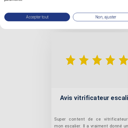
finition (...)
Avis du client publié le 08/01/2023.
Accepter tout
Non, ajuster
Avis vitrificateur escal
Super content de ce vitrificateu
mon escalier. Il a vraiment donné u