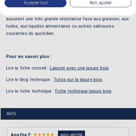
Accepter tout
Non, ajuster
séchage très rapide pour une réoccupation des différentes
pièces dans un moindre délais. En définitif, ces produits
assurent une très grande résistance face aux graisses, aux
huiles, aux liquides alimentaires ou autres salissures
courantes du quotidien.
Pour en savoir plus :
Lire la fiche conseil :
Lasurer avec une lasure bois
Lire le blog technique :
Tutos sur la lasure bois
Lire la fiche technique :
Fiche technique lasure bois
AVIS
Agathe F.
avis vérifié