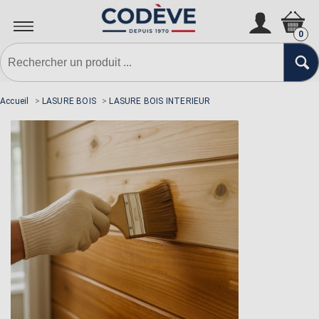
N'oubliez pas la sous-couche si
nécessaire
0
Accueil
>
LASURE BOIS
>
LASURE BOIS INTERIEUR