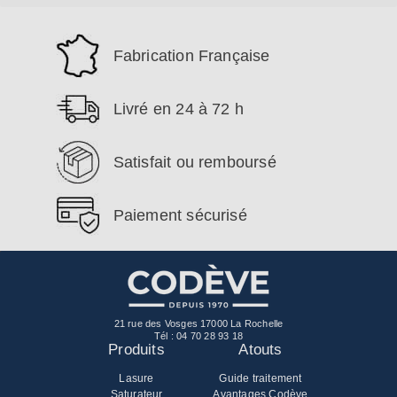
Fabrication Française
Livré en 24 à 72 h
Satisfait ou remboursé
Paiement sécurisé
21 rue des Vosges 17000 La Rochelle
Tél :
04 70 28 93 18
Produits
Atouts
Lasure
Guide traitement
Saturateur
Avantages Codève