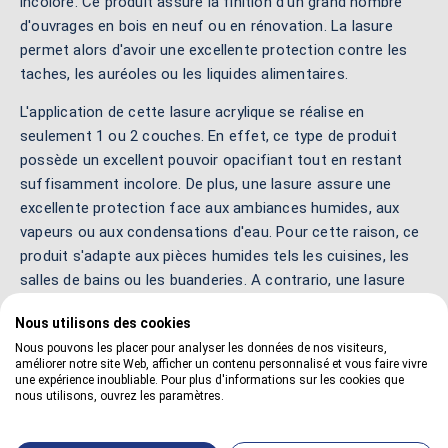
incolore. Ce produit assure la finition d'un grand nombre
d'ouvrages en bois en neuf ou en rénovation. La lasure
permet alors d'avoir une excellente protection contre les
taches, les auréoles ou les liquides alimentaires.
L'application de cette lasure acrylique se réalise en
seulement 1 ou 2 couches. En effet, ce type de produit
possède un excellent pouvoir opacifiant tout en restant
suffisamment incolore. De plus, une lasure assure une
excellente protection face aux ambiances humides, aux
vapeurs ou aux condensations d'eau. Pour cette raison, ce
produit s'adapte aux pièces humides tels les cuisines, les
salles de bains ou les buanderies. A contrario, une lasure
convient aussi très bien pour les pièces sèches tels les
Nous utilisons des cookies
chambres, les séjours ou les couloirs.
Nous pouvons les placer pour analyser les données de nos visiteurs,
améliorer notre site Web, afficher un contenu personnalisé et vous faire vivre
Ces lasures à l'eau demeurent sans odeur car ces produits
une expérience inoubliable. Pour plus d'informations sur les cookies que
n'ont pas de solvant. Pour cette raison, ces produits
nous utilisons, ouvrez les paramètres.
peuvent être utilisés dans un local fermé ou peu aéré sans
aucun problème particulier. D'ailleurs, ces lasures ont un