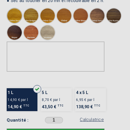
● Sec au toucher en 20 mn et recouvrable en 2 h.
1 L
5 L
4 x 5 L
14,90 €
par l
8,70 €
par l
6,95 €
par l
TTC
TTC
TTC
14,90 €
43,50 €
138,90 €
Calculatrice
Quantité :
Sélectionner une couleur avant d'ajouter au panier