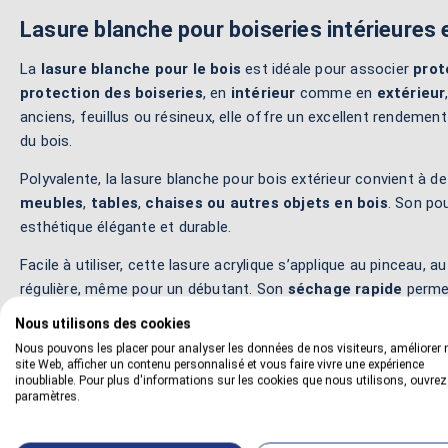
Lasure blanche pour boiseries intérieures 
La
lasure blanche pour le bois
est idéale pour associer
prot
protection des boiseries
, en
intérieur
comme en
extérieur
anciens, feuillus ou résineux, elle offre un excellent rendeme
du bois.
Polyvalente, la lasure blanche pour bois extérieur convient à 
meubles
,
tables
,
chaises ou autres objets en bois
. Son po
esthétique élégante et durable.
Facile à utiliser, cette lasure acrylique s’applique au pinceau, 
régulière, même pour un débutant. Son
séchage rapide
permet
embellir et protéger durablement toutes vos boiseries.
Nous utilisons des cookies
Nous pouvons les placer pour analyser les données de nos visiteurs, améliorer 
site Web, afficher un contenu personnalisé et vous faire vivre une expérience
inoubliable. Pour plus d'informations sur les cookies que nous utilisons, ouvrez
Pour en savoir plus :
paramètres.
Lire la fiche conseil :
Lasurer avec une lasure bois