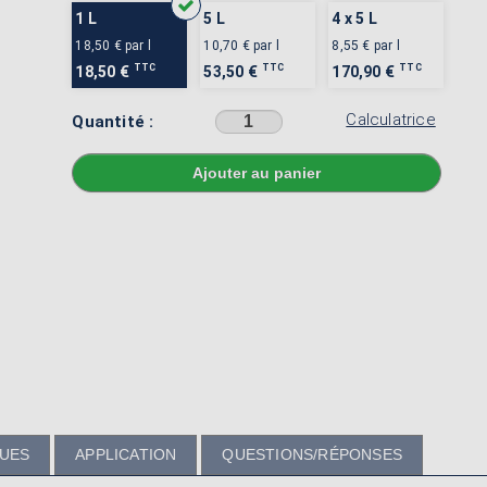
1 L
5 L
4 x 5 L
18,50 €
par l
10,70 €
par l
8,55 €
par l
TTC
TTC
TTC
18,50 €
53,50 €
170,90 €
Calculatrice
Quantité :
Sélectionner une couleur avant d'ajouter au panier
QUES
APPLICATION
QUESTIONS/RÉPONSES