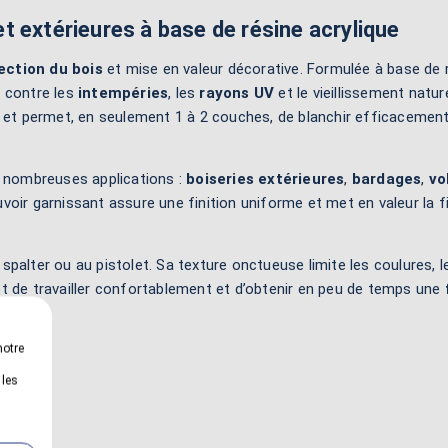
et extérieures à base de résine acrylique
ection du bois
et mise en valeur décorative. Formulée à base de 
, contre les
intempéries
, les
rayons UV
et le vieillissement natur
nt et permet, en seulement 1 à 2 couches, de blanchir efficacement
de nombreuses applications :
boiseries extérieures
,
bardages
,
vo
uvoir garnissant assure une finition uniforme et met en valeur la f
au spalter ou au pistolet. Sa texture onctueuse limite les coulures,
 de travailler confortablement et d’obtenir en peu de temps une
notre
 les