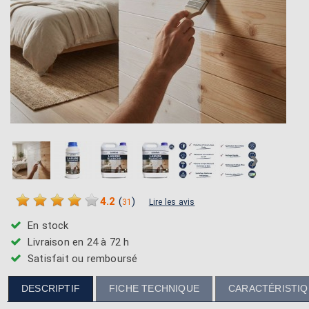
›
4.2
(
)
31
Lire les avis
En stock
Livraison en 24 à 72 h
Satisfait ou remboursé
DESCRIPTIF
FICHE TECHNIQUE
CARACTÉRISTI