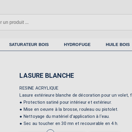
N'oubliez pas la sous-couche si
nécessaire
SATURATEUR BOIS
HYDROFUGE
HUILE BOIS
LASURE BLANCHE
RESINE ACRYLIQUE
Lasure extérieure blanche de décoration pour un volet, 
● Protection satiné pour intérieur et extérieur.
● Mise en oeuvre à la brosse, rouleau ou pistolet.
● Nettoyage du matériel d'application à l'eau.
● Sec au toucher en 30 mn et recouvrable en 4 h.