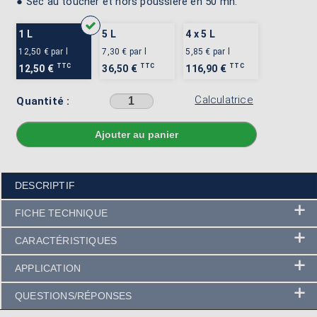
● Sec au toucher et hors poussière en 50 mn.
1 L
5 L
4 x 5 L
12,50 €
par l
7,30 €
par l
5,85 €
par l
TTC
TTC
TTC
12,50 €
36,50 €
116,90 €
Calculatrice
Quantité :
Sélectionner une couleur avant d'ajouter au panier
DESCRIPTIF
FICHE TECHNIQUE
CARACTÉRISTIQUES
APPLICATION
QUESTIONS/RÉPONSES