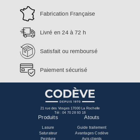
Fabrication Française
Livré en 24 à 72 h
Satisfait ou remboursé
Paiement sécurisé
21 rue des Vosges 17000 La Rochelle
Tél :
04 70 28 93 18
Produits
Atouts
Lasure
Guide traitement
Saturateur
Avantages Codève
Peinture
Avis clients