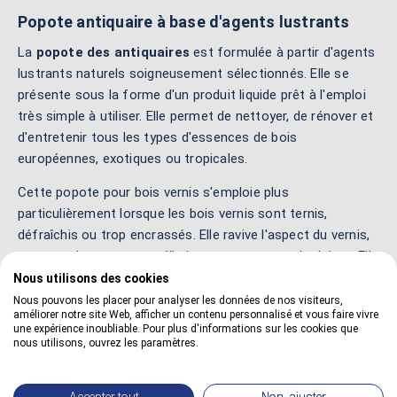
Popote antiquaire à base d'agents lustrants
La
popote des antiquaires
est formulée à partir d'agents
lustrants naturels soigneusement sélectionnés. Elle se
présente sous la forme d'un produit liquide prêt à l'emploi
très simple à utiliser. Elle permet de nettoyer, de rénover et
d'entretenir tous les types d'essences de bois
européennes, exotiques ou tropicales.
Cette popote pour bois vernis s'emploie plus
particulièrement lorsque les bois vernis sont ternis,
défraîchis ou trop encrassés. Elle ravive l'aspect du vernis,
estompe les rayures et élimine toutes traces de doigts. Elle
permet d'éclaircir les vernis trop altérés, grisés ou noircis
Nous utilisons des cookies
par le temps. Elle redonne de l'éclat, de la patine et de la
Nous pouvons les placer pour analyser les données de nos visiteurs,
améliorer notre site Web, afficher un contenu personnalisé et vous faire vivre
brillance aux bois déjà vernis.
une expérience inoubliable. Pour plus d'informations sur les cookies que
nous utilisons, ouvrez les paramètres.
Cette popote de nettoyage s’applique sur les meubles
cirés, sales ou tachés pour enlever les excès de cires
durcies par le temps. Elle nettoie et lustre en une seule et
Accepter tout
Non, ajuster