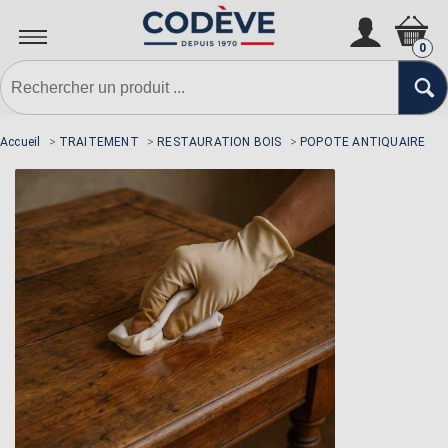
N'oubliez pas la sous-couche si
nécessaire
0
Accueil
>
TRAITEMENT
>
RESTAURATION BOIS
>
POPOTE ANTIQUAIRE