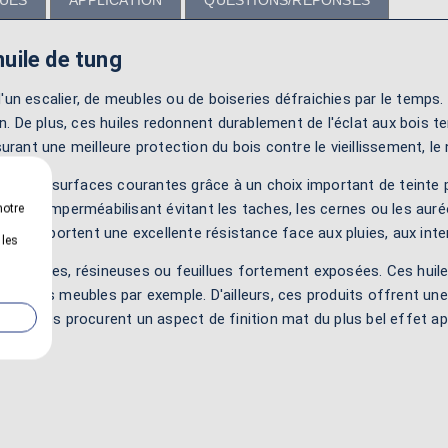
QUES
APPLICATION
QUESTIONS/RÉPONSES
'huile de tung
'un escalier, de meubles ou de boiseries défraichies par le temps.
n. De plus, ces huiles redonnent durablement de l'éclat aux bois tern
assurant une meilleure protection du bois contre le vieillissement, l
ction des surfaces courantes grâce à un choix important de teinte p
pouvoir imperméabilisant évitant les taches, les cernes ou les aur
notre
oduits apportent une excellente résistance face aux pluies, aux in
 les
uropéennes, résineuses ou feuillues fortement exposées. Ces huil
rs ou des meubles par exemple. D'ailleurs, ces produits offrent un
, ces huiles procurent un aspect de finition mat du plus bel effet ap