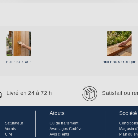
HUILE BARDAGE
HUILE BOIS EXOTIQUE
Livré en 24 à 72 h
Satisfait ou 
Atouts
Société
Saturateur
Guide traitement
Conditions
Vernis
Avantages Codève
Magasin d
Cire
Avis clients
Plan du sit