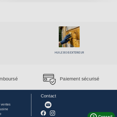
HUILE BOIS EXTERIEUR
remboursé
Paiement sécurisé
Contact
 ventes
'usine
e
?
Conseil