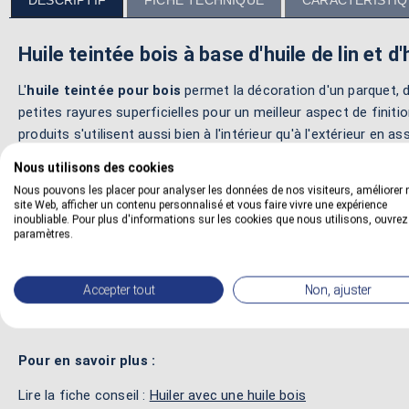
DESCRIPTIF
FICHE TECHNIQUE
CARACTÉRISTI
Huile teintée bois à base d'huile de lin et d
L'
huile teintée pour bois
permet la décoration d'un parquet, d
petites rayures superficielles pour un meilleur aspect de finitio
produits s'utilisent aussi bien à l'intérieur qu'à l'extérieur en 
Nous utilisons des cookies
Cette huile teintée pour le bois permet l'entretien et la prote
votre maison. En plus, ces produits garantissent un excellent 
Nous pouvons les placer pour analyser les données de nos visiteurs, améliorer 
site Web, afficher un contenu personnalisé et vous faire vivre une expérience
pénétration à l'intérieur du support. Pour cette raison, ces pr
inoubliable. Pour plus d'informations sur les cookies que nous utilisons, ouvrez
paramètres.
Cette huile colorée pour le bois s’applique sur les essences e
volets, des bardages, des boiseries, des parquets, des escalie
Accepter tout
Non, ajuster
face au soleil, à la lumière et aux rayons ultraviolets. Au final
Pour en savoir plus :
Lire la fiche conseil :
Huiler avec une huile bois