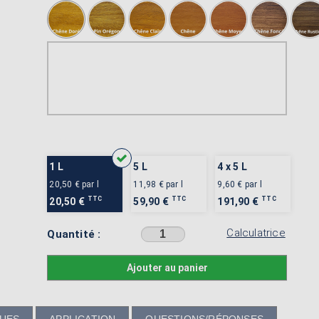
1 L
5 L
4 x 5 L
20,50 €
par l
11,98 €
par l
9,60 €
par l
TTC
TTC
TTC
20,50 €
59,90 €
191,90 €
Calculatrice
Quantité :
Sélectionner une couleur avant d'ajouter au panier
Ajouter au panier