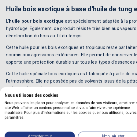
Huile bois exotique à base d'huile de tung et
L'
huile pour bois exotique
est spécialement adaptée à la prote
hydrofuge. Egalement, ce produit résiste très bien aux vapeurs 
décoloration du bois au fil du temps.
Cette huile pour les bois exotiques et tropicaux reste parfait
soumis aux agressions extérieures. Elle permet de conserver le t
apporte une protection durable sur tous les types d'essences 
Cette huile spéciale bois exotiques est fabriquée à partir de
l'atmosphère. Elle ne possède pas de solvants issus de la pétr
et la santé humaine.
Nous utilisons des cookies
Nous pouvons les placer pour analyser les données de nos visiteurs, améliorer 
site Web, afficher un contenu personnalisé et vous faire vivre une expérience
Pour en savoir plus :
inoubliable. Pour plus d'informations sur les cookies que nous utilisons, ouvrez
paramètres.
Lire la fiche conseil :
Huiler avec une huile bois
Lire le blog technique :
Tutos sur l'huile bois
Accepter tout
Non, ajuster