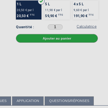
1 L
5 L
4 x 5 L
20,50 €
par l
11,98 €
par l
9,60 €
par l
TTC
TTC
TTC
20,50 €
59,90 €
191,90 €
Calculatrice
Quantité :
Sélectionner une couleur avant d'ajouter au panier
QUES
APPLICATION
QUESTIONS/RÉPONSES