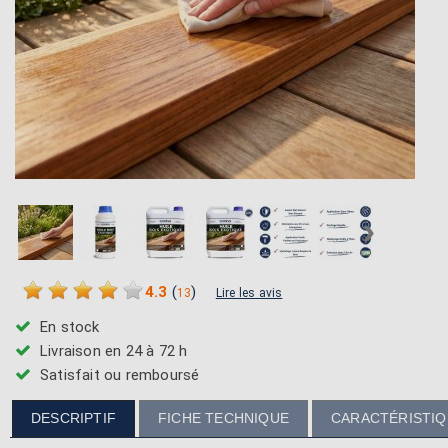
›
4.3
(
)
13
Lire les avis
En stock
Livraison en 24 à 72 h
Satisfait ou remboursé
DESCRIPTIF
FICHE TECHNIQUE
CARACTÉRISTI