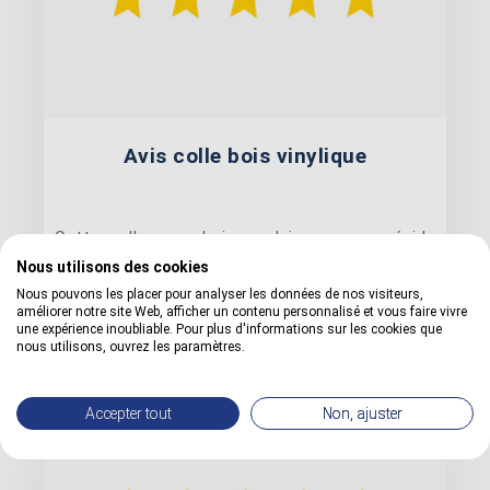
Avis colle bois vinylique
Cette colle pour bois ne laisse aucun résidu
après séchage. Finition propre, solide et
Nous utilisons des cookies
professionnelle. Très satisfait (...)
Nous pouvons les placer pour analyser les données de nos visiteurs,
améliorer notre site Web, afficher un contenu personnalisé et vous faire vivre
une expérience inoubliable. Pour plus d'informations sur les cookies que
Avis du client publié le 26/08/2023.
nous utilisons, ouvrez les paramètres.
Accepter tout
Non, ajuster