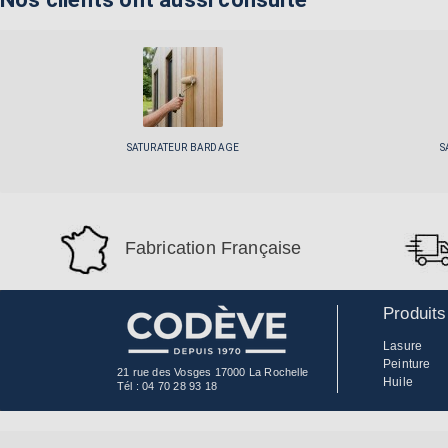
SATURATEUR BARDAGE
S
Fabrication Française
Produits
Lasure
Peinture
21 rue des Vosges 17000 La Rochelle
Huile
Tél :
04 70 28 93 18