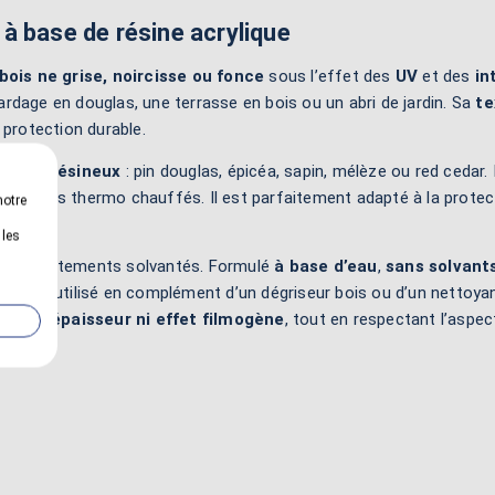
 à base de résine acrylique
 bois ne grise, noircisse ou fonce
sous l’effet des
UV
et des
in
rdage en douglas, une terrasse en bois ou un abri de jardin. Sa
te
 protection durable.
de
bois résineux
: pin douglas, épicéa, sapin, mélèze ou red cedar
sur les bois thermo chauffés. Il est parfaitement adapté à la prote
notre
 les
aux traitements solvantés. Formulé
à base d’eau
,
sans solvant
ut être utilisé en complément d’un dégriseur bois ou d’un nettoyan
ns surépaisseur ni effet filmogène
, tout en respectant l’aspect