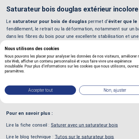
Saturateur bois douglas extérieur incolore
Le
saturateur pour bois de douglas
permet d’
éviter que le
fendillement, le retrait ou la déformation, notamment sur un ba
dans les fibres du bois pour une excellente stabilisation et une
Ce saturateur spécial bois douglas convient à tous les types 
Nous utilisons des cookies
douglas neuf, qu’il soit traité ou non en autoclave, ainsi que 
Nous pouvons les placer pour analyser les données de nos visiteurs, améliorer 
site Web, afficher un contenu personnalisé et vous faire vivre une expérience
autre bois extérieur exposé aux agressions climatiques.
inoubliable. Pour plus d'informations sur les cookies que nous utilisons, ouvrez
paramètres.
Ce saturateur pour bois résineux est une solution
écologique
autres structures en bois brut sans émanations toxiques. Il pe
fluide permet une application facile dans le sens des fibres,
sa
Accepter tout
Non, ajuster
Pour en savoir plus :
Lire la fiche conseil :
Saturer avec un saturateur bois
Lire le blog technique :
Tutos sur le saturateur bois