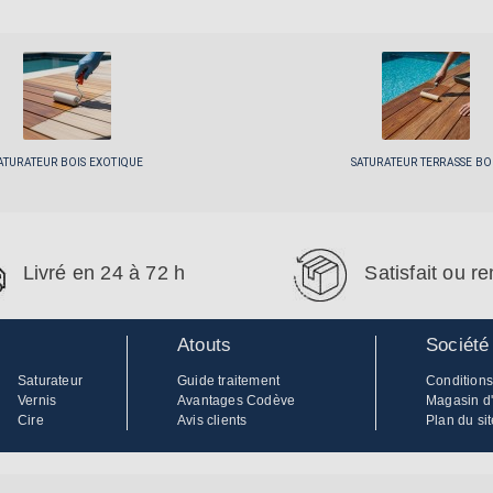
ATURATEUR BOIS EXOTIQUE
SATURATEUR TERRASSE BO
Livré en 24 à 72 h
Satisfait ou 
Atouts
Société
Saturateur
Guide traitement
Conditions
Vernis
Avantages Codève
Magasin d
Cire
Avis clients
Plan du sit