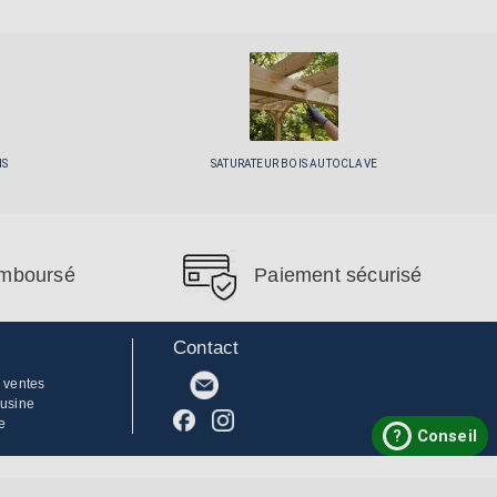
IS
SATURATEUR BOIS AUTOCLAVE
remboursé
Paiement sécurisé
Contact
 ventes
'usine
e
?
Conseil