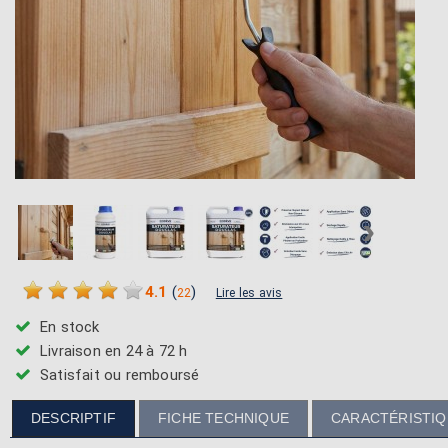
›
4.1
(
)
22
Lire les avis
En stock
Livraison en 24 à 72 h
Satisfait ou remboursé
DESCRIPTIF
FICHE TECHNIQUE
CARACTÉRISTI