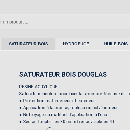
N'oubliez pas la sous-couche si
nécessaire
SATURATEUR BOIS
HYDROFUGE
HUILE BOIS
SATURATEUR BOIS DOUGLAS
RESINE ACRYLIQUE
Saturateur incolore pour fixer la structure fibreuse de 
● Protection mat intérieur et extérieur.
● Application à la brosse, rouleau ou pulvérisateur.
● Nettoyage du matériel d'application à l'eau.
● Sec au toucher en 30 mn et recouvrable en 4 h.