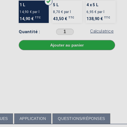
1 L
5 L
4 x 5 L
14,90 €
par l
8,70 €
par l
6,95 €
par l
TTC
TTC
TTC
14,90 €
43,50 €
138,90 €
Calculatrice
Quantité :
Sélectionner une couleur avant d'ajouter au panier
QUES
APPLICATION
QUESTIONS/RÉPONSES