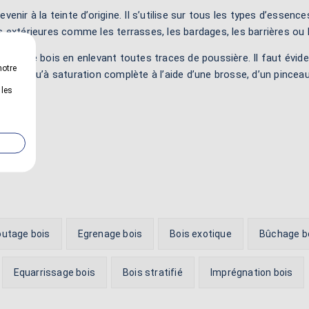
nir à la teinte d’origine. Il s’utilise sur tous les types d’essenc
ons extérieures comme les terrasses, les bardages, les barrières ou
oyer le bois en enlevant toutes traces de poussière. Il faut évid
notre
port jusqu’à saturation complète à l’aide d’une brosse, d’un pinceau
 les
utage bois
Egrenage bois
Bois exotique
Bûchage b
Equarrissage bois
Bois stratifié
Imprégnation bois