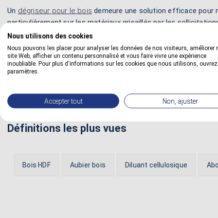
Un
dégriseur pour le bois
demeure une solution efficace pour reve
particulièrement sur les matériaux grisaillés par les sollicitati
Nous utilisons des cookies
Pour appliquer un dégriseur, on commence toujours par bien nett
Nous pouvons les placer pour analyser les données de nos visiteurs, améliorer 
vernis, de lasure, d’huile ou de cire. Ensuite, on imprègne le sup
site Web, afficher un contenu personnalisé et vous faire vivre une expérience
minutes avant de le frotter avec une brosse en nylon.
inoubliable. Pour plus d'informations sur les cookies que nous utilisons, ouvrez
paramètres.
Accepter tout
Non, ajuster
Définitions les plus vues
Bois HDF
Aubier bois
Diluant cellulosique
Abo