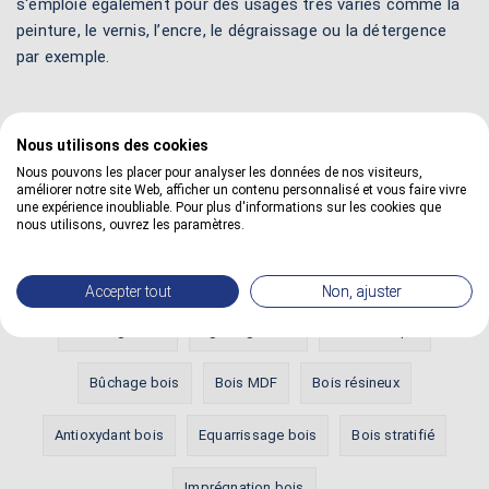
s'emploie également pour des usages très variés comme la
peinture, le vernis, l’encre, le dégraissage ou la détergence
par exemple.
Nous utilisons des cookies
Nous pouvons les placer pour analyser les données de nos visiteurs,
améliorer notre site Web, afficher un contenu personnalisé et vous faire vivre
Définitions les plus vues
une expérience inoubliable. Pour plus d'informations sur les cookies que
nous utilisons, ouvrez les paramètres.
Bois HDF
Aubier bois
Diluant cellulosique
Accepter tout
Non, ajuster
Aboutage bois
Egrenage bois
Bois exotique
Bûchage bois
Bois MDF
Bois résineux
Antioxydant bois
Equarrissage bois
Bois stratifié
Imprégnation bois