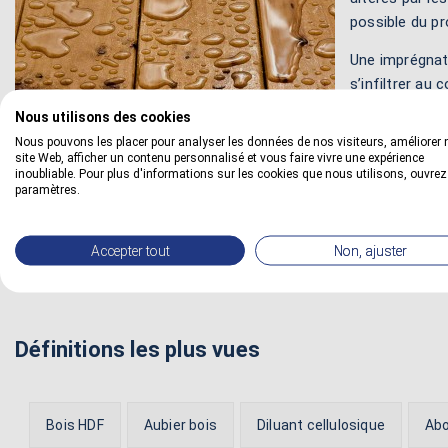
possible du pro
Une imprégnati
s’infiltrer au
revêtement par
Nous utilisons des cookies
Nous pouvons les placer pour analyser les données de nos visiteurs, améliorer 
Cette sous
c
site Web, afficher un contenu personnalisé et vous faire vivre une expérience
l'accrochage d
inoubliable. Pour plus d'informations sur les cookies que nous utilisons, ouvrez
paramètres.
substantielles sur le produit de recouvrement. Effectivement, e
finition utilisée.
Accepter tout
Non, ajuster
Définitions les plus vues
Bois HDF
Aubier bois
Diluant cellulosique
Abo