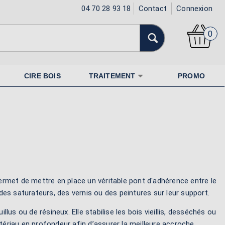
04 70 28 93 18
Contact
Connexion
0
CIRE BOIS
TRAITEMENT
PROMO
permet de mettre en place un véritable pont d'adhérence entre le
 des saturateurs, des vernis ou des peintures sur leur support.
illus ou de résineux. Elle stabilise les bois vieillis, desséchés ou
atériau en profondeur afin d’assurer la meilleure accroche