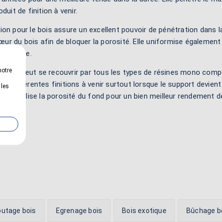
duit de finition à venir.
on pour le bois assure un excellent pouvoir de pénétration dans la
 cœur du bois afin de bloquer la porosité. Elle uniformise égalemen
 la suite.
notre
ouche
peut se recouvrir par tous les types de résines mono comp
es différentes finitions à venir surtout lorsque le support devient
 les
lle stabilise la porosité du fond pour un bien meilleur rendement 
utage bois
Egrenage bois
Bois exotique
Bûchage b