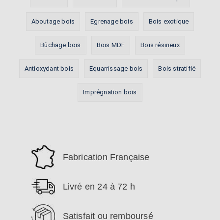
Aboutage bois
Egrenage bois
Bois exotique
Bûchage bois
Bois MDF
Bois résineux
Antioxydant bois
Equarrissage bois
Bois stratifié
Imprégnation bois
Fabrication Française
Livré en 24 à 72 h
Satisfait ou remboursé