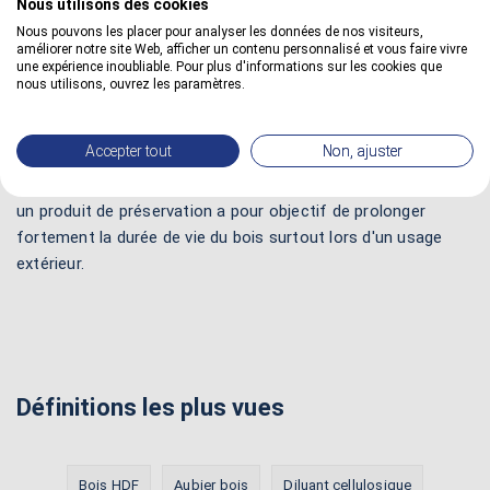
Nous utilisons des cookies
L'avantage d'un antioxydant reste avant tout de renforcer la
Nous pouvons les placer pour analyser les données de nos visiteurs,
améliorer notre site Web, afficher un contenu personnalisé et vous faire vivre
durabilité du bois face aux sollicitations extérieures.
une expérience inoubliable. Pour plus d'informations sur les cookies que
Néanmoins, sa tenue dans la durée dépend fortement de la
nous utilisons, ouvrez les paramètres.
performance de son pouvoir opacifiant. Effectivement, les
antioxydants protègent des rayons ultraviolets afin de
Accepter tout
Non, ajuster
préserver les fibres. Un produit antioxydant améliore ainsi
considérablement la stabilité du bois à la lumière. En effet,
un produit de préservation a pour objectif de prolonger
fortement la durée de vie du bois surtout lors d'un usage
extérieur.
Définitions les plus vues
Bois HDF
Aubier bois
Diluant cellulosique