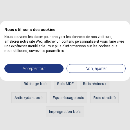
Nous utilisons des cookies
Définitions les plus vues
Nous pouvons les placer pour analyser les données de nos visiteurs,
améliorer notre site Web, afficher un contenu personnalisé et vous faire vivre
une expérience inoubliable. Pour plus d'informations sur les cookies que
nous utilisons, ouvrez les paramètres.
Bois HDF
Aubier bois
Diluant cellulosique
Accepter tout
Non, ajuster
Aboutage bois
Egrenage bois
Bois exotique
Bûchage bois
Bois MDF
Bois résineux
Antioxydant bois
Equarrissage bois
Bois stratifié
Imprégnation bois