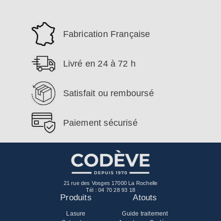
Fabrication Française
Livré en 24 à 72 h
Satisfait ou remboursé
Paiement sécurisé
21 rue des Vosges 17000 La Rochelle
Tél :
04 70 28 93 18
Produits
Atouts
Lasure
Guide traitement