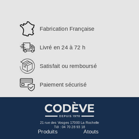
Fabrication Française
Livré en 24 à 72 h
Satisfait ou remboursé
Paiement sécurisé
21 rue des Vosges 17000 La Rochelle
Tél :
04 70 28 93 18
Produits
Atouts