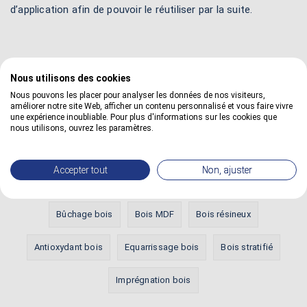
d’application afin de pouvoir le réutiliser par la suite.
Nous utilisons des cookies
Nous pouvons les placer pour analyser les données de nos visiteurs,
Définitions les plus vues
améliorer notre site Web, afficher un contenu personnalisé et vous faire vivre
une expérience inoubliable. Pour plus d'informations sur les cookies que
nous utilisons, ouvrez les paramètres.
Bois HDF
Aubier bois
Diluant cellulosique
Accepter tout
Non, ajuster
Aboutage bois
Egrenage bois
Bois exotique
Bûchage bois
Bois MDF
Bois résineux
Antioxydant bois
Equarrissage bois
Bois stratifié
Imprégnation bois