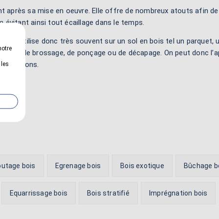
t après sa mise en oeuvre. Elle offre de nombreux atouts afin de p
m évitant ainsi tout écaillage dans le temps.
On l’utilise donc très souvent sur un sol en bois tel un parquet, un 
notre
ieuses de brossage, de ponçage ou de décapage. On peut donc l’ap
 conditions.
 les
utage bois
Egrenage bois
Bois exotique
Bûchage b
Equarrissage bois
Bois stratifié
Imprégnation bois