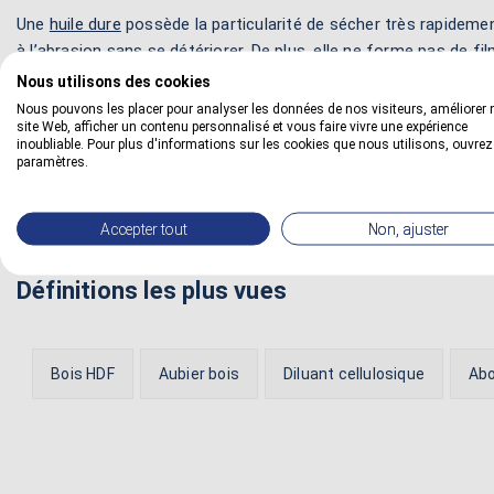
Une
huile dure
possède la particularité de sécher très rapidemen
à l’abrasion sans se détériorer. De plus, elle ne forme pas de fil
Nous utilisons des cookies
Elle nourrit, protège et imperméabilise efficacement le matériau. 
Nous pouvons les placer pour analyser les données de nos visiteurs, améliorer 
d’emploi puisque on supprime totalement les opérations fastid
site Web, afficher un contenu personnalisé et vous faire vivre une expérience
qu’il est suffisamment sain pour un traitement dans de bonnes
inoubliable. Pour plus d'informations sur les cookies que nous utilisons, ouvrez
paramètres.
Accepter tout
Non, ajuster
Définitions les plus vues
Bois HDF
Aubier bois
Diluant cellulosique
Abo