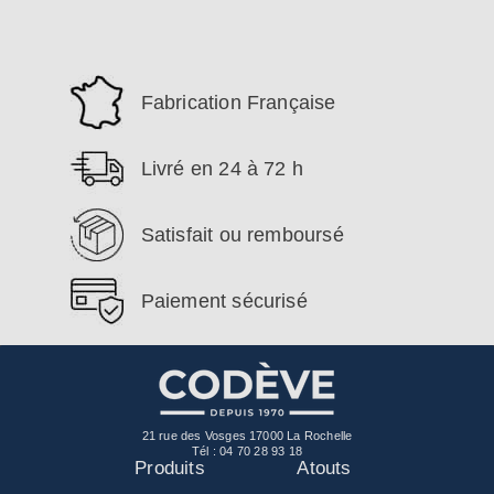
Fabrication Française
Livré en 24 à 72 h
Satisfait ou remboursé
Paiement sécurisé
21 rue des Vosges 17000 La Rochelle
Tél :
04 70 28 93 18
Produits
Atouts