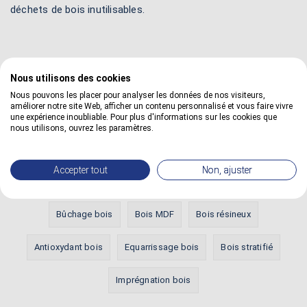
déchets de bois inutilisables.
Nous utilisons des cookies
Nous pouvons les placer pour analyser les données de nos visiteurs,
Définitions les plus vues
améliorer notre site Web, afficher un contenu personnalisé et vous faire vivre
une expérience inoubliable. Pour plus d'informations sur les cookies que
nous utilisons, ouvrez les paramètres.
Bois HDF
Aubier bois
Diluant cellulosique
Accepter tout
Non, ajuster
Aboutage bois
Egrenage bois
Bois exotique
Bûchage bois
Bois MDF
Bois résineux
Antioxydant bois
Equarrissage bois
Bois stratifié
Imprégnation bois