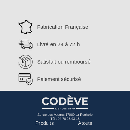
Fabrication Française
Livré en 24 à 72 h
Satisfait ou remboursé
Paiement sécurisé
21 rue des Vosges 17000 La Rochelle
Tél :
04 70 28 93 18
Produits
Atouts