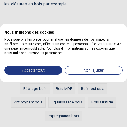
les clôtures en bois par exemple.
Nous utilisons des cookies
Nous pouvons les placer pour analyser les données de nos visiteurs,
Définitions les plus vues
améliorer notre site Web, afficher un contenu personnalisé et vous faire vivre
une expérience inoubliable. Pour plus d'informations sur les cookies que
nous utilisons, ouvrez les paramètres.
Bois HDF
Aubier bois
Diluant cellulosique
Accepter tout
Non, ajuster
Aboutage bois
Egrenage bois
Bois exotique
Bûchage bois
Bois MDF
Bois résineux
Antioxydant bois
Equarrissage bois
Bois stratifié
Imprégnation bois